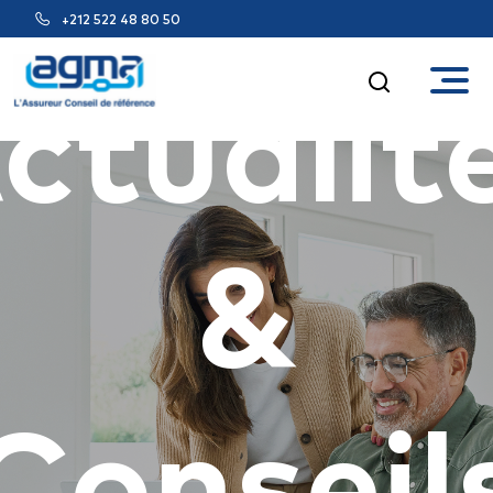
+212 522 48 80 50
ctualit
&
Conseil