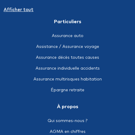
Assurance-crédit
Afficher tout
Individuelle accidents
Particuliers
Epargne retraite
Assurance auto
Le package DIM (Décès, Incapacité, Maladie)
Assistance / Assurance voyage
Multirisques industrielle
Assurance décès toutes causes
Responsabilité civile après livraison (RC Produits)
Assurance individuelle accidents
Responsabilité civile décennale
Assurance multirisques habitation
Responsabilité civile des mandataires sociaux (RCMS)
Épargne retraite
Responsabilité civile scolaire
À propos
Tous risques chantier / montage
Cyber risque
Qui sommes-nous ?
Dégâts des eaux
AGMA en chiffres