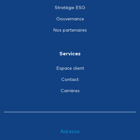
Facultés maritimes
Stratégie ESG
Incendie / Explosion
Gouvernance
Maritime sur corps de navire
Nos partenaires
Pertes d’exploitation
Responsabilité civile professionnelle
Services
Transport terrestre
Espace client
Contact
Carrières
Adresse