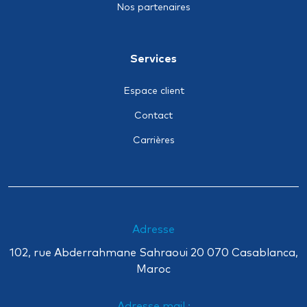
Maritime sur corps de navire
Nos partenaires
Pertes d’exploitation
Responsabilité civile professionnelle
Services
Transport terrestre
Espace client
Contact
Carrières
Adresse
102, rue Abderrahmane Sahraoui 20 070 Casablanca,
Maroc
Adresse mail :