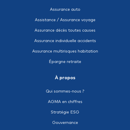
Epargne retraite
Assurance auto
Le package DIM (Décès, Incapacité, Maladie)
Assistance / Assurance voyage
Multirisques industrielle
Assurance décès toutes causes
Responsabilité civile après livraison (RC Produits)
Assurance individuelle accidents
Responsabilité civile décennale
Assurance multirisques habitation
Responsabilité civile des mandataires sociaux (RCMS)
Épargne retraite
Responsabilité civile scolaire
À propos
Tous risques chantier / montage
Cyber risque
Qui sommes-nous ?
Dégâts des eaux
AGMA en chiffres
Facultés maritimes
Stratégie ESG
Incendie / Explosion
Gouvernance