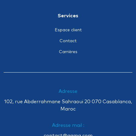
Pertes d’exploitation
Responsabilité civile professionnelle
Services
Transport terrestre
Espace client
Contact
Carrières
Adresse
102, rue Abderrahmane Sahraoui 20 070 Casablanca,
Maroc
Adresse mail :
contact@agma.com