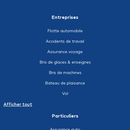
Entreprises
Flotte automobile
Accidents de travail
Assurance voyage
Bris de glaces & enseignes
Bris de machines
Bateau de plaisance
Vol
Assurance-crédit
Afficher tout
Individuelle accidents
Particuliers
Epargne retraite
Assurance auto