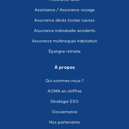
Le package DIM (Décès, Incapacité, Maladie)
Assistance / Assurance voyage
Multirisques industrielle
Assurance décès toutes causes
Responsabilité civile après livraison (RC Produits)
Assurance individuelle accidents
Responsabilité civile décennale
Assurance multirisques habitation
Responsabilité civile des mandataires sociaux (RCMS)
Épargne retraite
Responsabilité civile scolaire
À propos
Tous risques chantier / montage
Cyber risque
Qui sommes-nous ?
Dégâts des eaux
AGMA en chiffres
Facultés maritimes
Stratégie ESG
Incendie / Explosion
Gouvernance
Maritime sur corps de navire
Nos partenaires